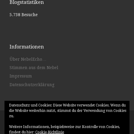
Blogstatistiken
5.738 Besuche
Informationen
Über NebelEcho…
Stimmen aus dem Nebel
Impressum
Datenschutzerklärung
Datenschutz und Cookies: Diese Website verwendet Cookies. Wenn du
die Website weiterhin nutzt, stimmst du der Verwendung von Cookies
zu.
© 2026
NebelEcho
– Alle Rechte vorbehalten
Weitere Informationen, beispielsweise zur Kontrolle von Cookies,
Präsentiert von
WP
– Entworfen mit dem
Customizr-Theme
findest du hier:
Cookie-Richtlinie