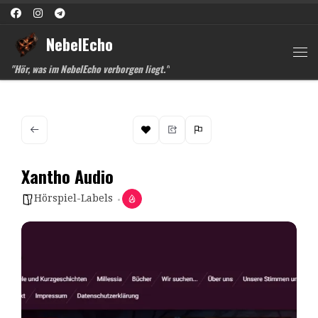
Zum Inhalt springen
NebelEcho
Me
"Hör, was im NebelEcho verborgen liegt."
Xantho Audio
Hörspiel-Labels