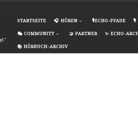
STARTSEITE
🎧 HÖREN
🎙️ECHO-PFADE

🎭 COMMUNITY
🤝 PARTNER
✨ ECHO-ARC
gt."
📚 HÖRBUCH-ARCHIV