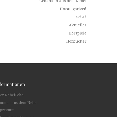
Gedanken aus dem Nebel
Uncategorized
Sci-Fi
Aktuelles
Hörspiele
Hörbücher
formationen
er NebelEcho…
immen aus dem Nebel
pressum