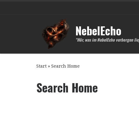
Zum Inhalt springen
NebelEcho
"Hör, was im NebelEcho verborgen lie
Start
»
Search Home
Search Home