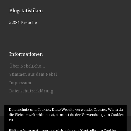
Blogstatistiken
5.381 Besuche
Informationen
Über NebelEcho…
Stimmen aus dem Nebel
Impressum
Datenschutzerklärung
Datenschutz und Cookies: Diese Website verwendet Cookies. Wenn du
die Website weiterhin nutzt, stimmst du der Verwendung von Cookies
zu.
© 2026
NebelEcho
– Alle Rechte vorbehalten
Weitere Informationen, beispielsweise zur Kontrolle von Cookies,