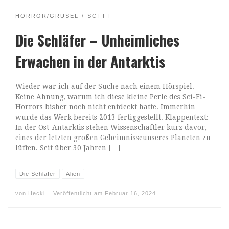
HORROR/GRUSEL
SCI-FI
Die Schläfer – Unheimliches
Erwachen in der Antarktis
Wieder war ich auf der Suche nach einem Hörspiel.
Keine Ahnung, warum ich diese kleine Perle des Sci-Fi-
Horrors bisher noch nicht entdeckt hatte. Immerhin
wurde das Werk bereits 2013 fertiggestellt. Klappentext:
In der Ost-Antarktis stehen Wissenschaftler kurz davor,
eines der letzten großen Geheimnisseunseres Planeten zu
lüften. Seit über 30 Jahren […]
Die Schläfer
Alien
von
Hecki
Veröffentlicht am
Februar 16, 2024