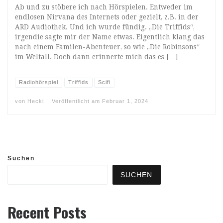
Ab und zu stöbere ich nach Hörspielen. Entweder im
endlosen Nirvana des Internets oder gezielt, z.B. in der
ARD Audiothek. Und ich wurde fündig. „Die Triffids“,
irgendie sagte mir der Name etwas. Eigentlich klang das
nach einem Familen-Abenteuer, so wie „Die Robinsons“
im Weltall. Doch dann erinnerte mich das es […]
Radiohörspiel
Triffids
Scifi
von
Hecki
Veröffentlicht am
Februar 1, 2024
Suchen
SUCHEN
Recent Posts