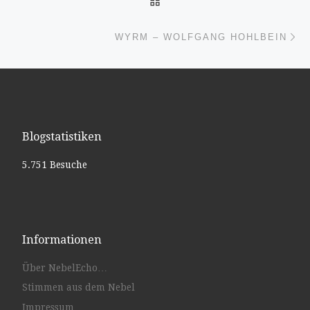
Nä
WYRM – WOLFGANG HOHLBEIN
Blogstatistiken
5.751 Besuche
Informationen
Über NebelEcho…
Stimmen aus dem Nebel
Impressum