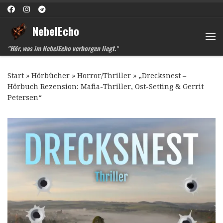
Zum Inhalt springen
NebelEcho
Me
"Hör, was im NebelEcho verborgen liegt."
Start
»
Hörbücher
»
Horror/Thriller
»
„Drecksnest –
Hörbuch Rezension: Mafia-Thriller, Ost-Setting & Gerrit
Petersen“