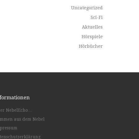
Uncategorized
Sci-Fi
Aktuelles
Hörspiele
Hörbücher
formationen
er NebelEcho…
immen aus dem Nebel
pressum
tenschutzerklärung