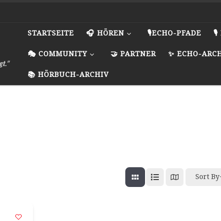
STARTSEITE
🎧 HÖREN
🎙️ECHO-PFADE

🎭 COMMUNITY
🤝 PARTNER
✨ ECHO-ARC
gt."
📚 HÖRBUCH-ARCHIV
Sort By