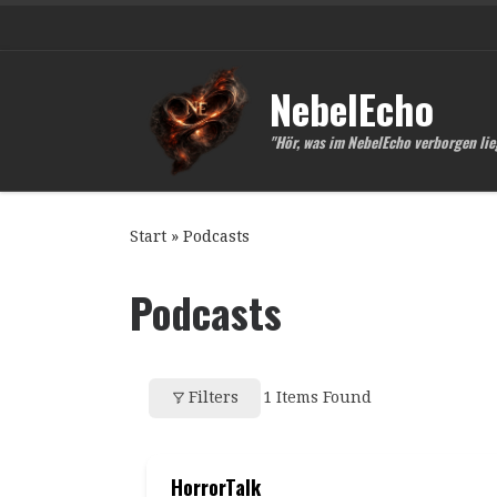
Zum Inhalt springen
NebelEcho
"Hör, was im NebelEcho verborgen lie
Start
»
Podcasts
Podcasts
Filters
1
Items Found
HorrorTalk